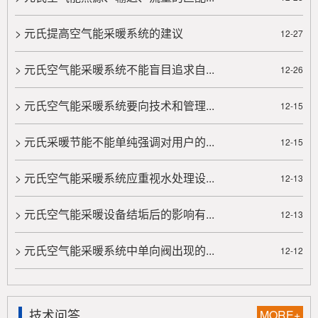
如果要提到取暖方式的话，那么大多数情况下，很
> 元氏提高空气能采暖系统的建议
12-27
多人都会想到使用空气能热泵，这在北方地区算得上是
非常受欢迎的一种取暖方式......
> 元氏空气能采暖系统不能盲目追求自...
12-26
> 元氏空气能采暖系统的组成和分类
众所周知，供暖就是用人工方法向室内供给热量，
> 元氏空气能采暖系统要向技术和管理...
12-15
保持一定的室内温度，以创造适宜的生活条件或工作条
件的技术。所有供暖系统都由......
> 元氏采暖节能不能单纯强调对用户的...
12-15
> 元氏空气能采暖系统存在那些些问题？
> 元氏空气能采暖系统应重视水处理设...
12-13
失水现象严重，热网失水的问题，虽然已引起运行管
> 元氏空气能采暖设备结垢后的影响有...
理部门重视，但热网失水的问题仍然很突出，不同单位
12-13
之间相差悬殊。更好的单位失......
> 元氏空气能采暖系统中单向阀出现的...
12-12
> 元氏高温热水锅炉低温运行的现象合理吗？
总而言之，采暖系统的流量和温差设计要从实际出
发，分析好热源、管网阻力、末端散热方式等，经研究
技术问答
MORE+