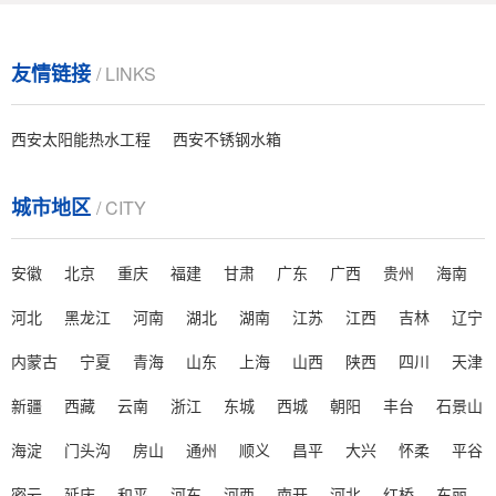
> 元氏你对空气能热泵了解多少？
空气能热泵在现实生活当中已经成为了大多数的人都
友情链接
/ LINKS
会选择的一种取暖方式，然而很多情况下，大家想要了
解的就是空气能热泵的实际情......
西安太阳能热水工程
西安不锈钢水箱
> 元氏空气能热泵为什么如此受欢迎？
如果要提到取暖方式的话，那么大多数情况下，很
城市地区
/ CITY
多人都会想到使用空气能热泵，这在北方地区算得上是
非常受欢迎的一种取暖方式......
安徽
北京
重庆
福建
甘肃
广东
广西
贵州
海南
> 元氏空气能采暖系统的组成和分类
河北
黑龙江
河南
湖北
湖南
江苏
江西
吉林
辽宁
众所周知，供暖就是用人工方法向室内供给热量，
内蒙古
宁夏
青海
山东
上海
山西
陕西
四川
天津
保持一定的室内温度，以创造适宜的生活条件或工作条
件的技术。所有供暖系统都由......
新疆
西藏
云南
浙江
东城
西城
朝阳
丰台
石景山
海淀
门头沟
房山
通州
顺义
昌平
大兴
怀柔
平谷
> 元氏空气能采暖系统存在那些些问题？
失水现象严重，热网失水的问题，虽然已引起运行管
密云
延庆
和平
河东
河西
南开
河北
红桥
东丽