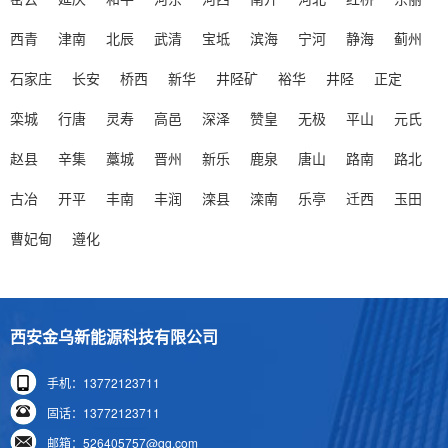
理部门重视，但热网失水的问题仍然很突出，不同单位
西青
津南
北辰
武清
宝坻
滨海
宁河
静海
蓟州
之间相差悬殊。更好的单位失......
石家庄
长安
桥西
新华
井陉矿
裕华
井陉
正定
> 元氏高温热水锅炉低温运行的现象合理吗？
栾城
行唐
灵寿
高邑
深泽
赞皇
无极
平山
元氏
总而言之，采暖系统的流量和温差设计要从实际出
发，分析好热源、管网阻力、末端散热方式等，经研究
赵县
辛集
藁城
晋州
新乐
鹿泉
唐山
路南
路北
分析后做出最合理的热源选型、......
古冶
开平
丰南
丰润
滦县
滦南
乐亭
迁西
玉田
> 元氏空气能采暖工作原理是什么？
曹妃甸
遵化
随着科学技术的逐渐发展，社会经济消费的环境同
样也会发生着更多变化，随着采暖区域的逐渐增加，大
多数的空气能生产厂家基......
西安金乌新能源科技有限公司
> 元氏空气能采暖有什么优势？
手机：13772123711
随着人们生活水平的逐渐提升，现如今越来越多的朋
固话：13772123711
友们基本上在选择采暖的时候都会考虑到空气能采暖，
邮箱：526405757@qq.com
空气能采暖有什么优势，这也......