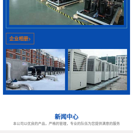
保持一定的室内温度，以创造适宜的生活条件或工作条
件的技术。所有供暖系统都由......
> 元氏空气能采暖系统存在那些些问题？
失水现象严重，热网失水的问题，虽然已引起运行管
企业相册>
理部门重视，但热网失水的问题仍然很突出，不同单位
之间相差悬殊。更好的单位失......
> 元氏高温热水锅炉低温运行的现象合理吗？
总而言之，采暖系统的流量和温差设计要从实际出
发，分析好热源、管网阻力、末端散热方式等，经研究
分析后做出最合理的热源选型、......
> 元氏空气能采暖工作原理是什么？
新闻中心
随着科学技术的逐渐发展，社会经济消费的环境同
样也会发生着更多变化，随着采暖区域的逐渐增加，大
本公司以优良的产品，严格的管理，专业的队伍为您提供满意的服务
多数的空气能生产厂家基......