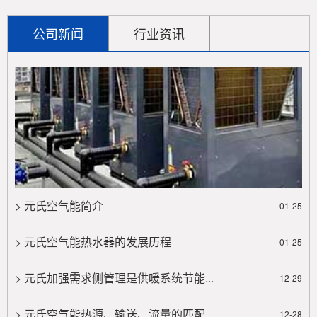
> 元氏空气能采暖有什么优势？
公司新闻
行业资讯
随着人们生活水平的逐渐提升，现如今越来越多的朋
友们基本上在选择采暖的时候都会考虑到空气能采暖，
空气能采暖有什么优势，这也......
> 元氏空气能采暖为什么如此受欢迎？
如果要谈到在北方地区采暖的话，可能大多数的人
都会想到空气能采暖，其实空气能采暖基本上也有着更
多的特色，它是空气能热泵......
> 元氏空气能简介
01-25
> 元氏你对空气能热泵了解多少？
> 元氏空气能热水器的发展历程
空气能热泵在现实生活当中已经成为了大多数的人都
01-25
会选择的一种取暖方式，然而很多情况下，大家想要了
> 元氏加强需求侧管理是供暖系统节能...
解的就是空气能热泵的实际情......
12-29
> 元氏空气能热源、输送、流量的匹配...
> 元氏空气能热泵为什么如此受欢迎？
12-28