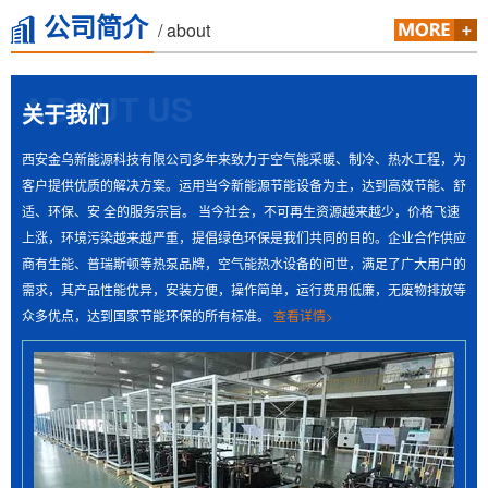
公司简介
/ about
ABOUT US
关于我们
西安金乌新能源科技有限公司多年来致力于空气能采暖、制冷、热水工程，为
客户提供优质的解决方案。运用当今新能源节能设备为主，达到高效节能、舒
适、环保、安 全的服务宗旨。 当今社会，不可再生资源越来越少，价格飞速
上涨，环境污染越来越严重，提倡绿色环保是我们共同的目的。企业合作供应
商有生能、普瑞斯顿等热泵品牌，空气能热水设备的问世，满足了广大用户的
需求，其产品性能优异，安装方便，操作简单，运行费用低廉，无废物排放等
众多优点，达到国家节能环保的所有标准。
查看详情>
> 元氏空气能采暖系统的组成和分类
众所周知，供暖就是用人工方法向室内供给热量，