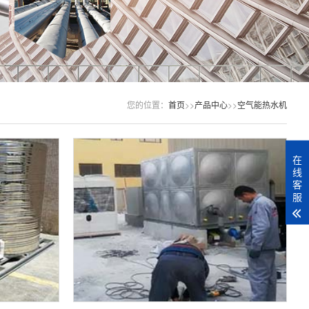
您的位置：
首页
>>
产品中心
>>
空气能热水机
在
线
客
服