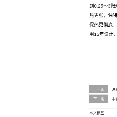
到0.25～
热更强，
独特
保热更彻底
用15年设计
上一条
没
下一条
丰
本文标签：